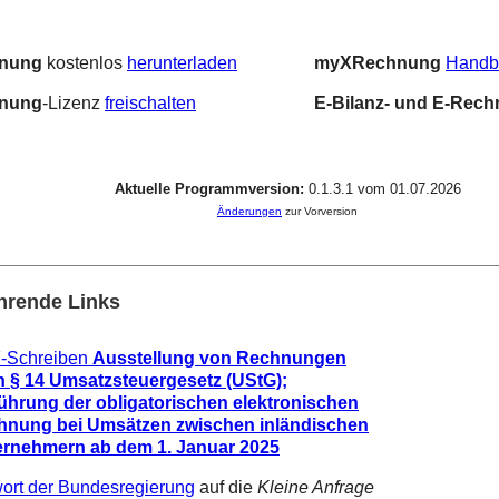
nung
kostenlos
herunterladen
myXRechnung
Handb
nung
‑Lizenz
freischalten
E-Bilanz- und E-Rec
Aktuelle Programmversion:
0.1.3.1 vom 01.07.2026
Änderungen
zur Vorversion
hrende Links
-Schreiben
Ausstellung von Rechnungen
 § 14 Umsatzsteuergesetz (UStG);
ührung der obligatorischen elektronischen
hnung bei Umsätzen zwischen inländischen
ernehmern ab dem 1. Januar 2025
ort der Bundesregierung
auf die
Kleine Anfrage