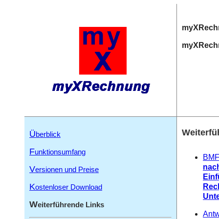
myXRech
myXRech
Weiterfü
Ü
berblick
F
unktionsumfang
BMF
nach
V
ersionen und Preise
Einf
K
Rec
ostenloser Download
Unt
W
eiterführende Links
Antw