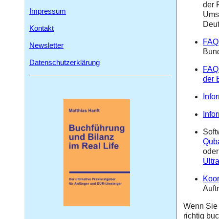
der 
Impressum
Umse
Deut
Kontakt
FAQ
Newsletter
Bund
Datenschutzerklärung
FAQ 
der
Info
Info
Soft
Qub
oder
Ultr
Koor
Auft
Wenn Sie 
richtig bu